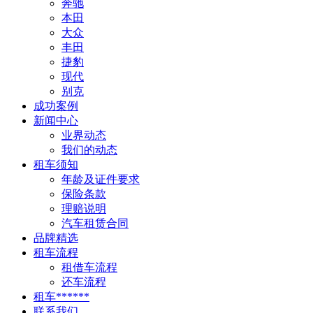
奔驰
本田
大众
丰田
捷豹
现代
别克
成功案例
新闻中心
业界动态
我们的动态
租车须知
年龄及证件要求
保险条款
理赔说明
汽车租赁合同
品牌精选
租车流程
租借车流程
还车流程
租车******
联系我们